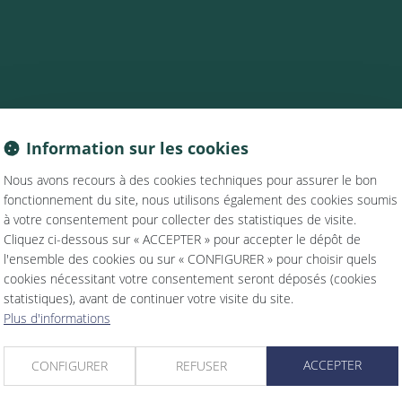
Information sur les cookies
Nous avons recours à des cookies techniques pour assurer le bon
fonctionnement du site, nous utilisons également des cookies soumis
à votre consentement pour collecter des statistiques de visite.
Cliquez ci-dessous sur « ACCEPTER » pour accepter le dépôt de
l'ensemble des cookies ou sur « CONFIGURER » pour choisir quels
cookies nécessitant votre consentement seront déposés (cookies
statistiques), avant de continuer votre visite du site.
Plus d'informations
ACCEPTER
CONFIGURER
REFUSER