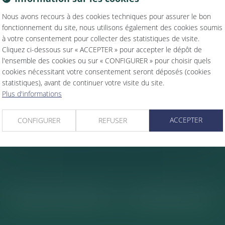
Nous avons recours à des cookies techniques pour assurer le bon
fonctionnement du site, nous utilisons également des cookies soumis
à votre consentement pour collecter des statistiques de visite.
Cliquez ci-dessous sur « ACCEPTER » pour accepter le dépôt de
l'ensemble des cookies ou sur « CONFIGURER » pour choisir quels
cookies nécessitant votre consentement seront déposés (cookies
statistiques), avant de continuer votre visite du site.
Plus d'informations
MÉLISSA
MATHIE
ACCEPTER
CONFIGURER
REFUSER
ASSISTANTE
JURIDIQUE