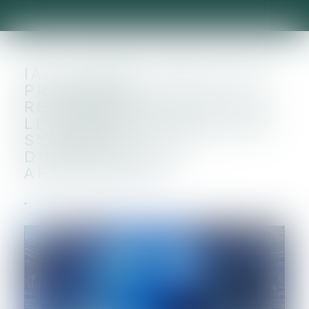
IA : LA CNIL PUBLIE SES
PREMIÈRES
RECOMMANDATIONS SUR
LE DÉVELOPPEMENT DES
SYSTÈMES
D’INTELLIGENCE
ARTIFICIELLE