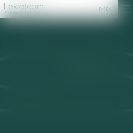
Fr
En
Société d'Avocats