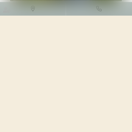
DROIT DE L'ENVIRONNEMENT
/
TRAVAUX ET IMPACT
ENVIRONNEMENTAL
10/07/2023
Source :
www.novethic.fr
À Noël, il sera désormais possible de trouver de belles