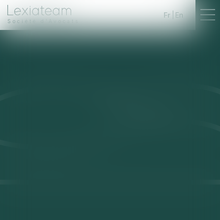
Fr
En
Société d'Avocats