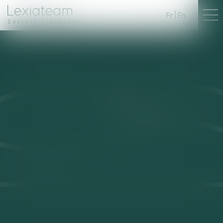
Fr
En
Société d'Avocats