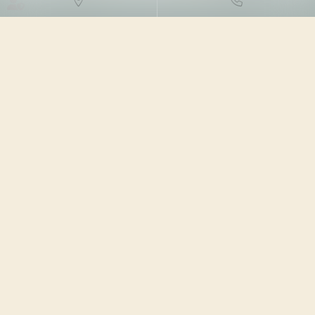
DROIT DES SOCIÉTÉS
/
TRANSMISSION D’ENTREPRISE
02/10/2023
Source :
actu.dalloz-etudiant.fr
Les conventions qui emportent cession de contrôle
d'une société commerciale présentant un caractère
commercial, encore qu'elles ne soient pas conclues
entres commerçants, les obligations contractées par les
vendeurs s'exécutent solidairement, faute d'insertion