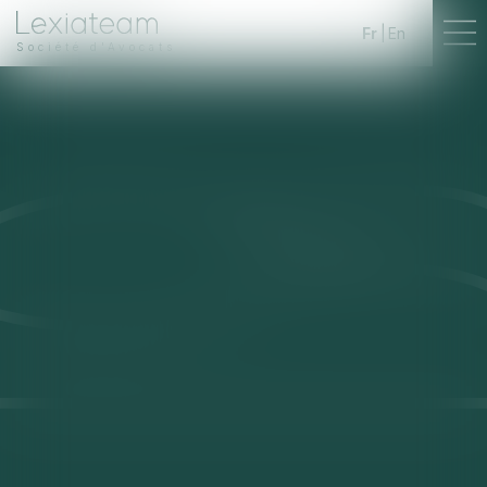
Fr
En
Société d'Avocats