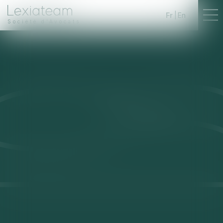
Fr
En
Société d'Avocats