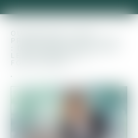
OUVERTURE D’UNE
PROCÉDURE COLLECTIVE
: DÉLAI POUR DÉCLARER
LES CRÉANCES ET
FORCLUSION