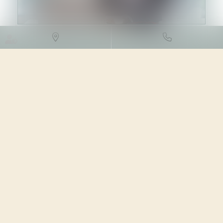
DROIT DES SOCIÉTÉS
/
PROCÉDURES COLLECTIVES
22/02/2024
Source :
www.lemag-juridique.com