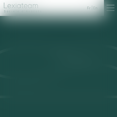
Fr
En
Société d'Avocats