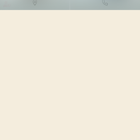
DROIT FISCAL
/
FISCALITÉ
LOCALE
23/05/2023
Source :
www.efl.fr
Parallèlement à la publication du décret d’application
attendu, l’administration enrichit sa FAQ consacrée à la
déclaration des locaux d’habitation. Elle y précise