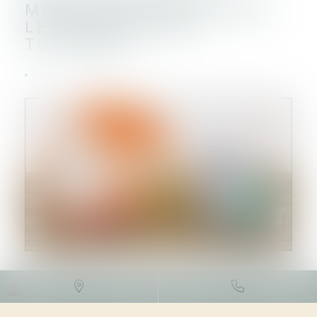
MOINS FAVORABLE POUR
LES MEUBLÉS DE
TOURISME
DROIT FISCAL
/
FISCALITÉ