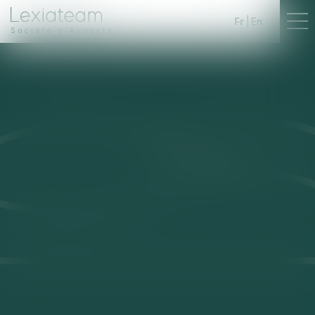
Fr
En
Société d'Avocats