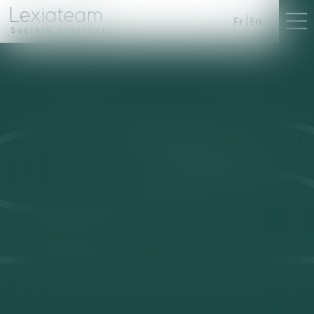
Fr
En
Société d'Avocats