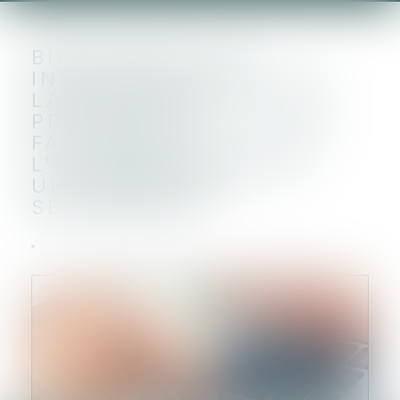
BIEN DÉTENU EN
INDIVISION, AFFECTÉ À
LA RÉSIDENCE
PRINCIPALE DU CÉDANT
FAIT ÉCHEC À
L'EXONÉRATION POUR
UNE RÉSIDENCE
SECONDAIRE.