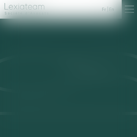
Fr
En
Société d'Avocats