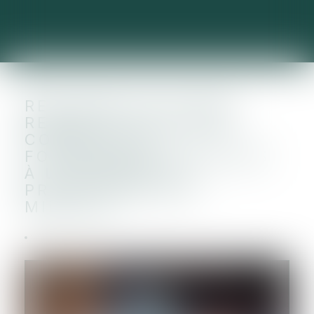
RECEVABILITÉ D’UNE
REQUÊTE EN RÉFÉRÉ
CONTRE LES
FOURNISSEURS D'ACCÈS
À L'INTERNET ET
PROTECTION DES
MINEURS