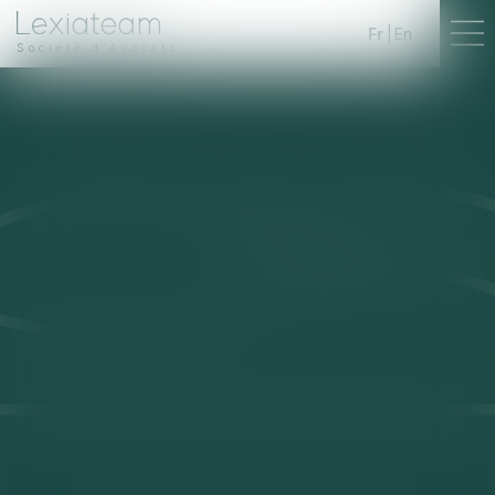
Fr
En
Société d'Avocats