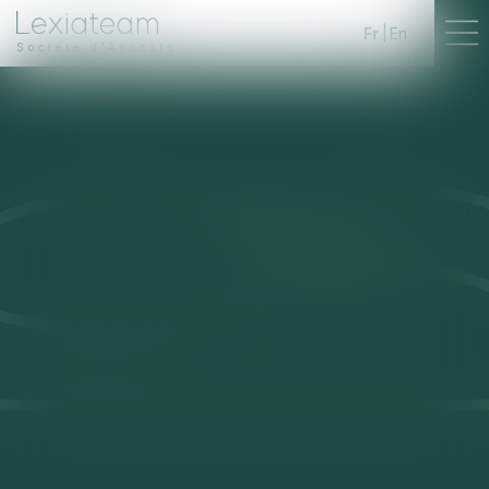
Fr
En
Société d'Avocats