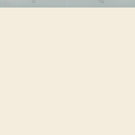
DROIT DES NTIC
10/04/2024
Source :
www.weka.fr
Le ministère de l’Intérieur a lancé la généralisation de la
certification de l’identité numérique en mairie. Formées
par l’Agence nationale des titres sécurisés, les
communes pourront certifier l’identité numérique des
citoyens titulaires des nouvelles cartes d’identité
numérique, par le biais de France identité...