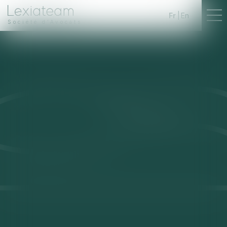
Fr
En
Société d'Avocats