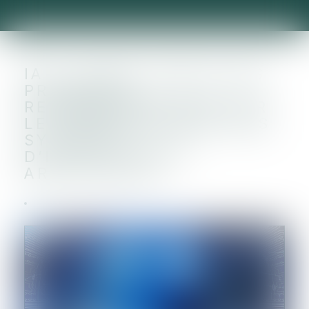
IA : LA CNIL PUBLIE SES
PREMIÈRES
RECOMMANDATIONS SUR
LE DÉVELOPPEMENT DES
SYSTÈMES
D’INTELLIGENCE
ARTIFICIELLE