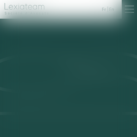
Fr
En
Société d'Avocats