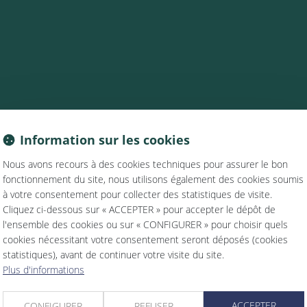
Information sur les cookies
Nous avons recours à des cookies techniques pour assurer le bon
fonctionnement du site, nous utilisons également des cookies soumis
à votre consentement pour collecter des statistiques de visite.
Cliquez ci-dessous sur « ACCEPTER » pour accepter le dépôt de
l'ensemble des cookies ou sur « CONFIGURER » pour choisir quels
cookies nécessitant votre consentement seront déposés (cookies
statistiques), avant de continuer votre visite du site.
Plus d'informations
ACCEPTER
CONFIGURER
REFUSER