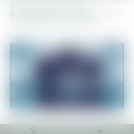
SAS : EXCLUSION
D’ASSOCIÉ ET NULLITÉ DE
CESSION D’ACTIONS
DROIT DES SOCIÉTÉS
/
DROIT