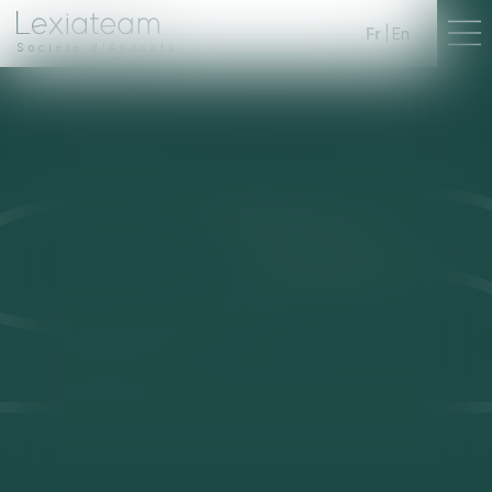
Fr
En
Société d'Avocats