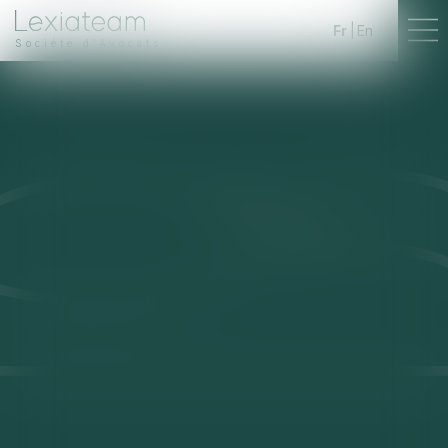
Fr
En
Société d'Avocats