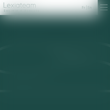
Fr
En
Société d'Avocats