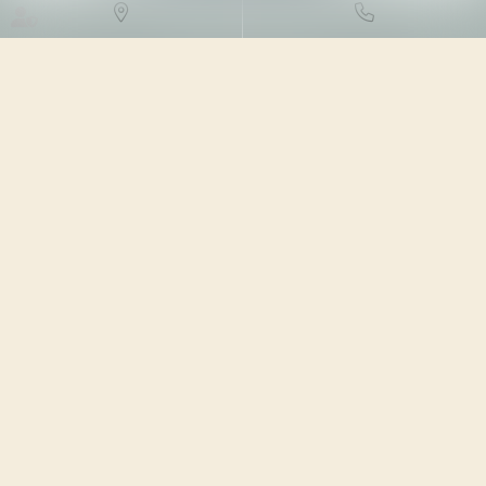
DROIT DES SOCIÉTÉS
/
DROIT
DES SOCIÉTÉS COMMERCIALES
ET PROFESSIONNELLES
23/05/2023
Source :
www.actu-juridique.fr
Le décret n° 2023-370 du 15 mai 2023 est pris pour
l’application de l’article 14 de la loi n° 2021-1774 du 24
décembre 2021 visant à accélérer l’égalité économique