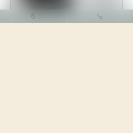
DROIT FISCAL
/
FISCALITÉ DES
PROFESSIONNELS
06/03/2024
Source :
www.lemag-juridique.com