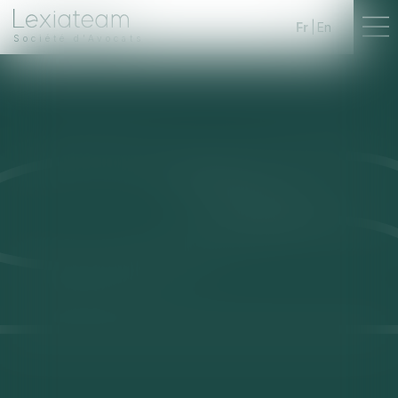
Fr
En
Société d'Avocats