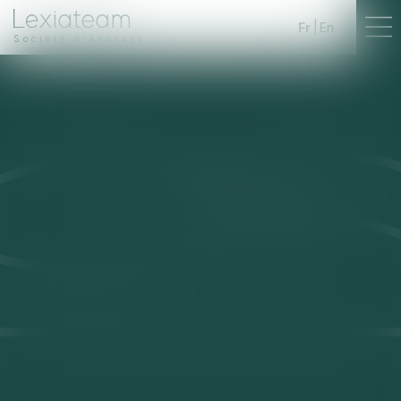
Fr
En
Société d'Avocats