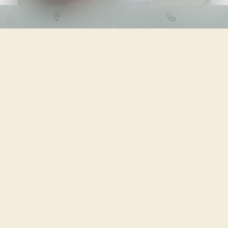
DROIT DES SOCIÉTÉS
/
PROCÉDURES COLLECTIVES
29/06/2023
Source :
www.netpme.fr
Dans les PME de moins de 50 salariés en procédure