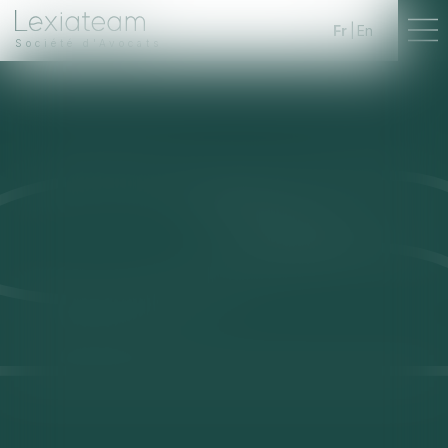
Fr
En
Société d'Avocats