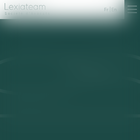
Fr
En
Société d'Avocats