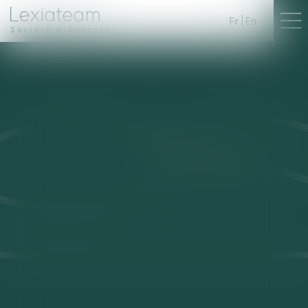
Fr
En
Société d'Avocats