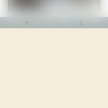
DROIT DES SOCIÉTÉS
/
PROCÉDURES COLLECTIVES
02/05/2024
Source :
www.actu-juridique.fr