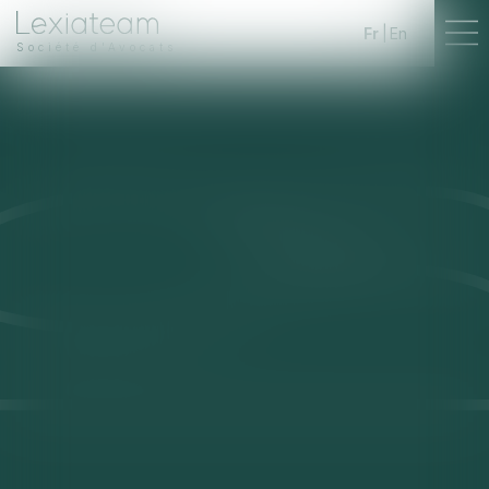
Fr
En
Société d'Avocats