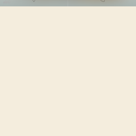
DROIT DE L'ENVIRONNEMENT
03/04/2023
Source :
www.editions-legislatives.fr
L’information tardive des élus sur les conséquences
environnementales d’un projet de déménagement de
l’entreprise permet au CSE d’obtenir du juge une
prolongation du délai de consultation...