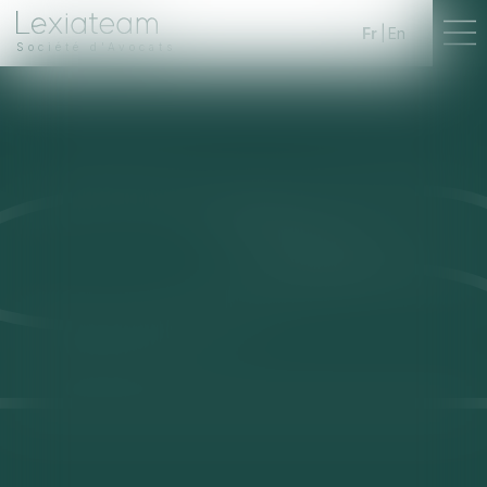
Fr
En
Société d'Avocats