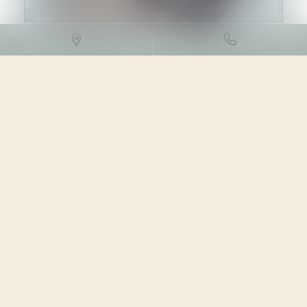
DROIT DES SOCIÉTÉS
/
DROIT
DES SOCIÉTÉS COMMERCIALES
ET PROFESSIONNELLES
23/08/2023
Source :
www.efl.fr