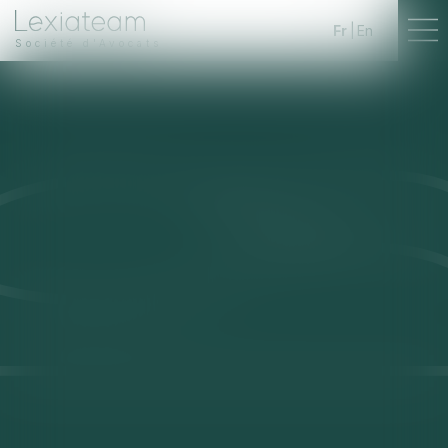
Fr
En
Société d'Avocats