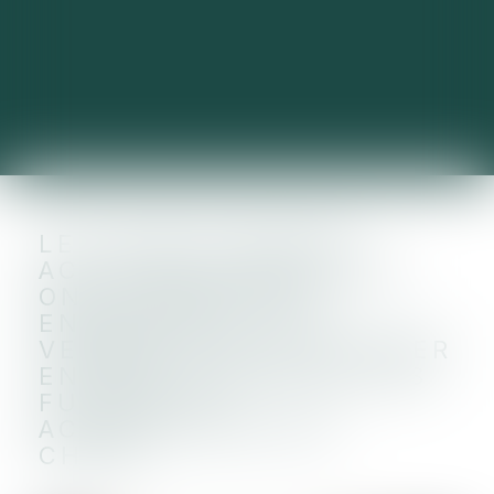
LES INVESTISSEURS
ACTIVISTES MONDIAUX
ONT POUSSÉ LES
ENTREPRISES À SE
VENDRE OU À SE SCINDER
EN 2023 ALORS QUE LES
FUSIONS ET
ACQUISITIONS ONT
CHUTÉ