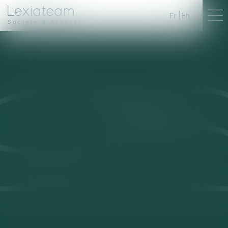
Fr
En
Société d'Avocats