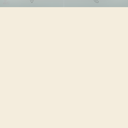
DROIT DES NTIC
10/04/2024
Source :
www.weka.fr
Le ministère de l’Intérieur a lancé la généralisation de la
certification de l’identité numérique en mairie. Formées
par l’Agence nationale des titres sécurisés, les
communes pourront certifier l’identité numérique des
citoyens titulaires des nouvelles cartes d’identité
numérique, par le biais de France identité...