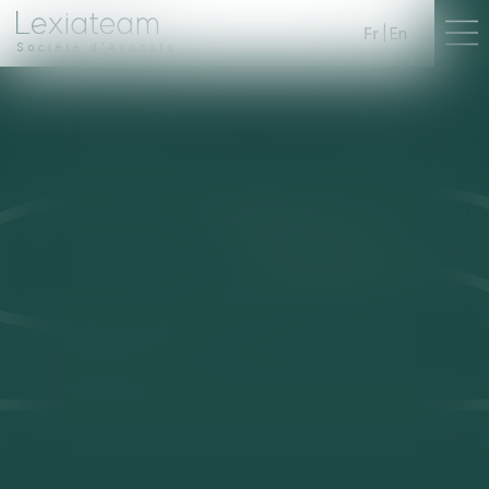
Fr
En
Société d'Avocats