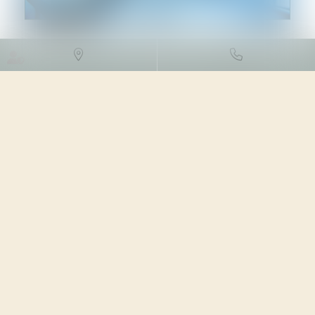
DROIT DES SOCIÉTÉS
/
DROIT
DES SOCIÉTÉS COMMERCIALES
ET PROFESSIONNELLES
03/04/2024
Source :
www.lemag-juridique.com