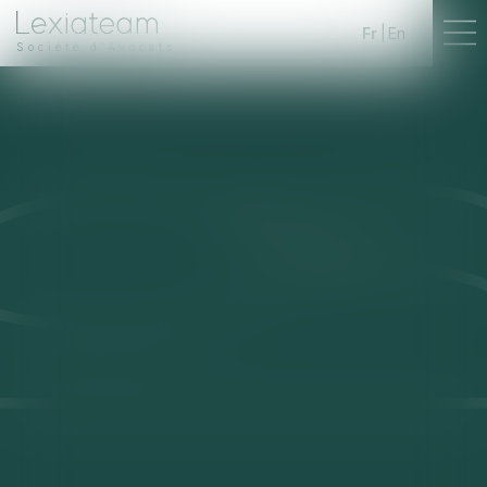
Fr
En
Société d'Avocats