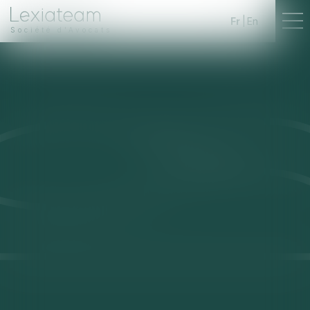
Fr
En
Société d'Avocats