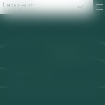
Fr
En
Société d'Avocats