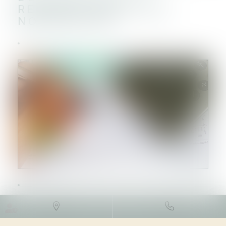
REVENUS 2023 : LES
NOUVEAUTÉS
DROIT FISCAL
/
FISCALITÉ DES
PARTICULIERS