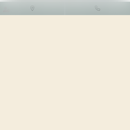
DROIT FISCAL
/
FISCALITÉ
LOCALE
30/01/2024
Source :
cabinet-rs.expert-infos.com
Les associations sont, en principe, redevables de la taxe
d’habitation pour les locaux meublés qu’elles occupent à
titre privatif, c’est-à-dire pour les locaux qui ne sont pas