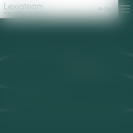
Fr
En
Société d'Avocats