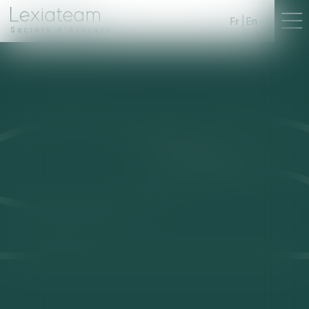
Fr
En
Société d'Avocats