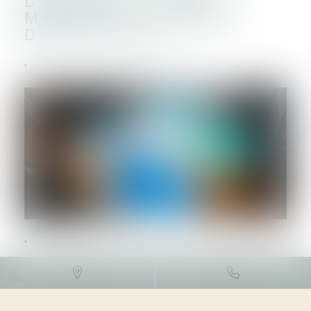
D’ASSOCIÉS : TAUX
MAXIMAL D’INTÉRÊTS
DÉDUCTIBLES
DROIT FISCAL
/
FISCALITÉ DES
PROFESSIONNELS
12/07/2023