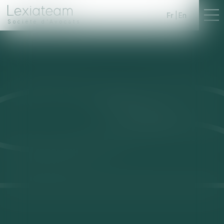
Fr
En
Société d'Avocats