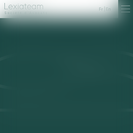
Fr
En
Société d'Avocats