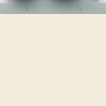
DROIT DES SOCIÉTÉS
/
DROIT
DES SOCIÉTÉS COMMERCIALES
ET PROFESSIONNELLES
19/04/2023
Source :
www.lemag-juridique.com
Une actionnaire avait cédé les actions qu’elle détenait