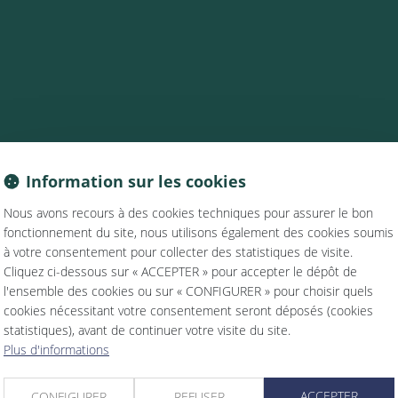
Information sur les cookies
Nous avons recours à des cookies techniques pour assurer le bon
fonctionnement du site, nous utilisons également des cookies soumis
à votre consentement pour collecter des statistiques de visite.
Cliquez ci-dessous sur « ACCEPTER » pour accepter le dépôt de
l'ensemble des cookies ou sur « CONFIGURER » pour choisir quels
cookies nécessitant votre consentement seront déposés (cookies
statistiques), avant de continuer votre visite du site.
Plus d'informations
ACCEPTER
CONFIGURER
REFUSER