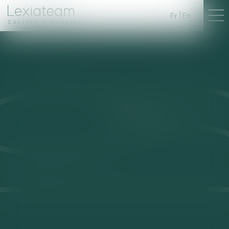
Fr
En
Société d'Avocats