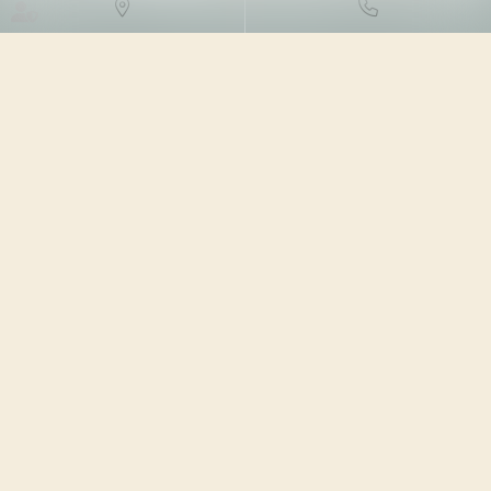
DROIT DES SOCIÉTÉS
/
FUSIONS ET ACQUISITIONS
21/03/2024
Source :
www.juritravail.com
Vous avez décidé de devenir votre propre patron et
vous hésitez entre créer votre entreprise et en racheter
une existante ? Faisons le point sur l'acquisition/la
reprise d'entreprise : définition, enjeux, process et