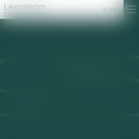
Fr
En
Société d'Avocats