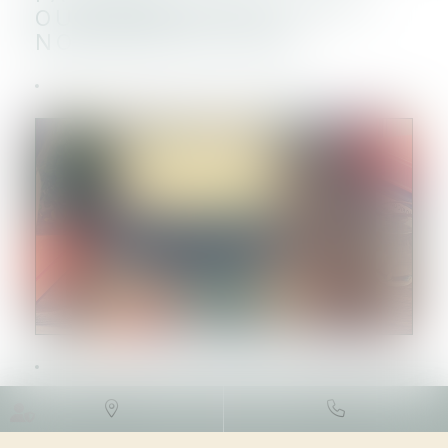
OU DIFFÉRÉ : DU
NOUVEAU EN 2024
DROIT FISCAL
/
FISCALITÉ DES
PARTICULIERS