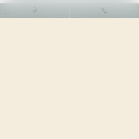
DROIT DES SOCIÉTÉS
/
DROIT
DES SOCIÉTÉS COMMERCIALES
ET PROFESSIONNELLES
31/10/2023
Source :
cabinet-rs.expert-infos.com
La première partie du projet de loi de finances pour
2024, adoptée à la suite du recours à l’article 49.3 de la