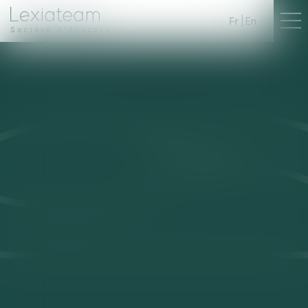
Fr
En
Société d'Avocats