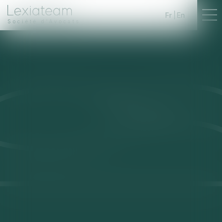
Fr
En
Société d'Avocats