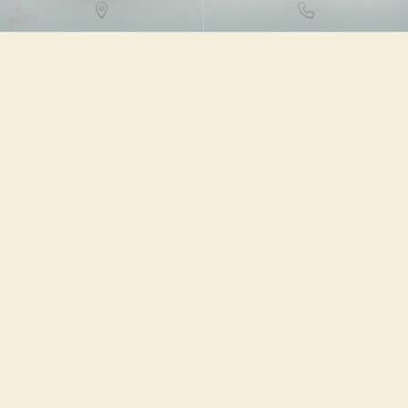
DROIT DES SOCIÉTÉS
/
DROIT
DES SOCIÉTÉS COMMERCIALES
ET PROFESSIONNELLES
21/11/2023
Source :
www.lemag-juridique.com
L’abus de majorité est constitué par une décision prise
par les associés contrairement à l’intérêt général de la
société dans l’unique dessein de favoriser les associés