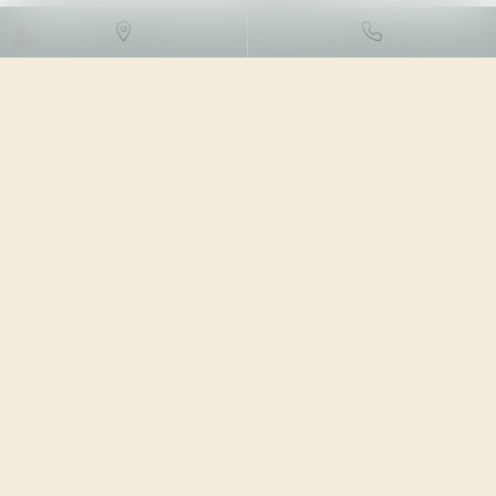
DROIT FISCAL
/
FISCALITÉ
LOCALE
27/02/2024
Source :
www.moneyvox.fr
La taxe d'aménagement, communément surnommée
« taxe abri de jardin », est un impôt local réclamé à tout
propriétaire qui construit sa maison, une piscine, un