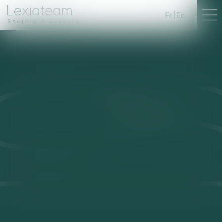
Fr
En
Société d'Avocats