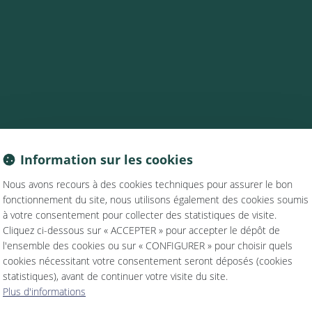
Information sur les cookies
Nous avons recours à des cookies techniques pour assurer le bon
fonctionnement du site, nous utilisons également des cookies soumis
à votre consentement pour collecter des statistiques de visite.
Cliquez ci-dessous sur « ACCEPTER » pour accepter le dépôt de
l'ensemble des cookies ou sur « CONFIGURER » pour choisir quels
cookies nécessitant votre consentement seront déposés (cookies
statistiques), avant de continuer votre visite du site.
Plus d'informations