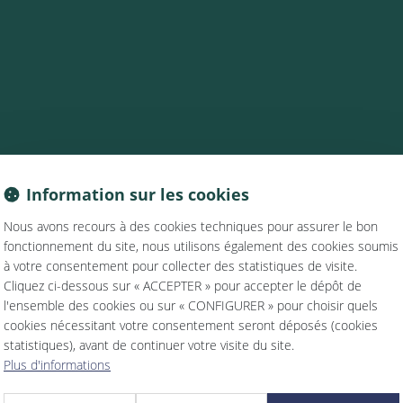
Information sur les cookies
Nous avons recours à des cookies techniques pour assurer le bon
fonctionnement du site, nous utilisons également des cookies soumis
à votre consentement pour collecter des statistiques de visite.
Cliquez ci-dessous sur « ACCEPTER » pour accepter le dépôt de
l'ensemble des cookies ou sur « CONFIGURER » pour choisir quels
cookies nécessitant votre consentement seront déposés (cookies
statistiques), avant de continuer votre visite du site.
Plus d'informations