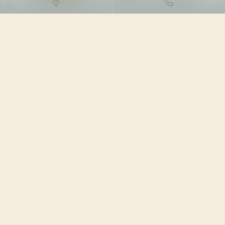
DROIT DES NTIC
13/09/2023
Source :
www.touteleurope.eu
Le Digital Markets Act (DMA) et le Digital Services Act
(DSA) prévoient de limiter la domination économique des
grandes plateformes et la diffusion en ligne de contenus
et produits illicites. Le premier est entré en application le
2 mai 2023, le second le 25 août 2023...