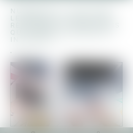
NUMÉRIQUE : QUE SONT
LE DMA ET LE DSA, LES
RÈGLEMENTS EUROPÉENS
QUI VISENT À RÉGULER
INTERNET ?