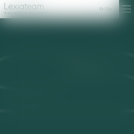
Fr
En
Société d'Avocats