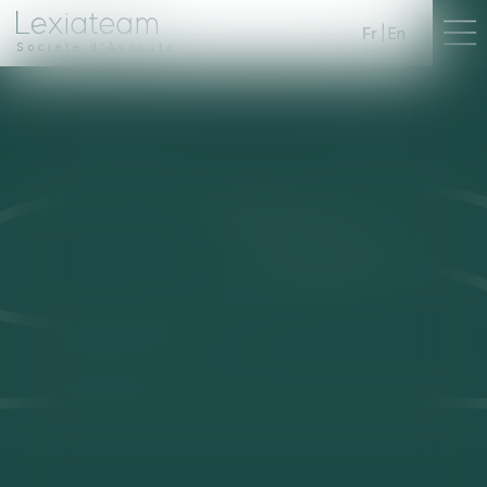
Fr
En
Société d'Avocats