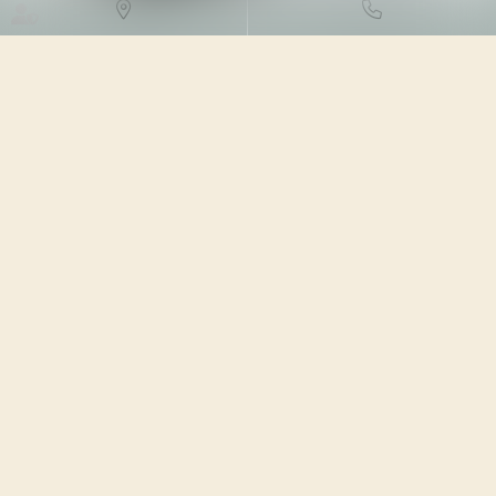
DROIT FISCAL
/
FISCALITÉ DES
PARTICULIERS
30/01/2024
Source :
www.efl.fr
Le régime fiscal applicable au plan d’épargne avenir
climat (Péac), nouveau plan d’épargne créé par la loi
relative à l'industrie verte et réservé aux mineurs et