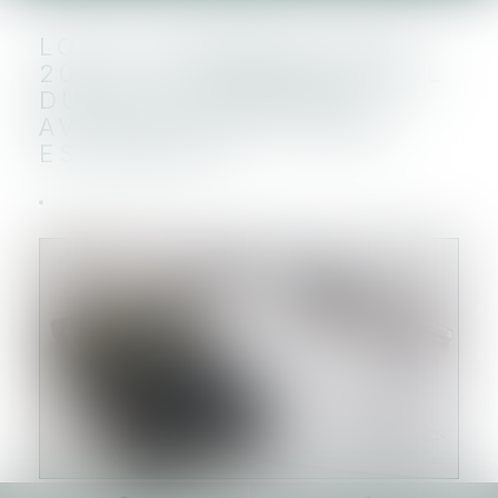
LOI DE FINANCES POUR
2024 : LE RÉGIME FISCAL
DU PLAN D’ÉPARGNE
AVENIR CLIMAT (PÉAC)
EST DÉFINI