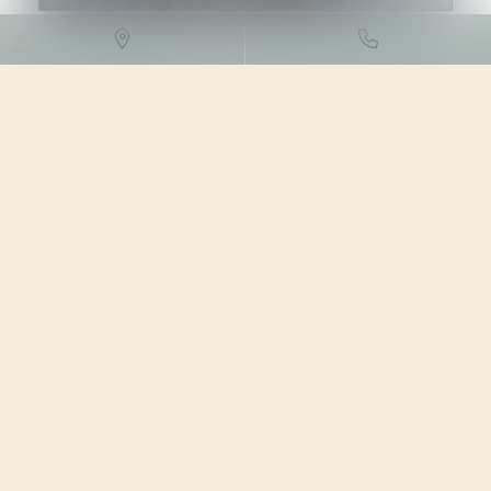
DROIT DE L'ENVIRONNEMENT
/
GESTION DES DÉCHETS ET
POLLUTIONS
03/07/2023
Source :
www.weka.fr
En matière de réemploi et de recyclage des déchets