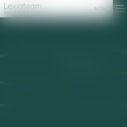
Fr
En
Société d'Avocats