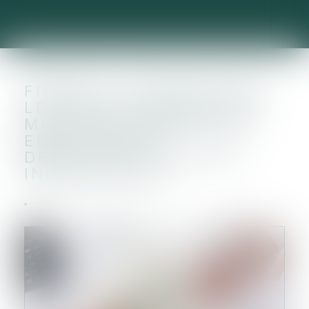
FIRECELL CLÔTURE UNE
LEVÉE DE FONDS DE 6,6
MILLIONS D'EUROS EN
EQUITY POUR
DÉMOCRATISER LA 5G
INDUSTRIELLE