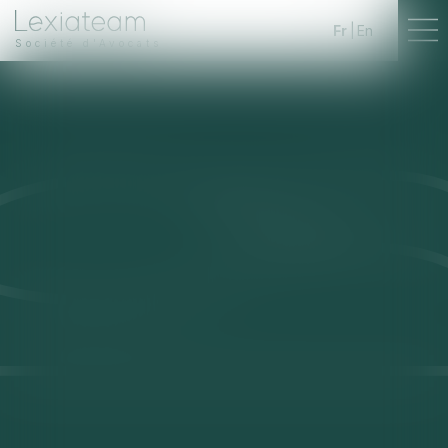
Fr
En
Société d'Avocats