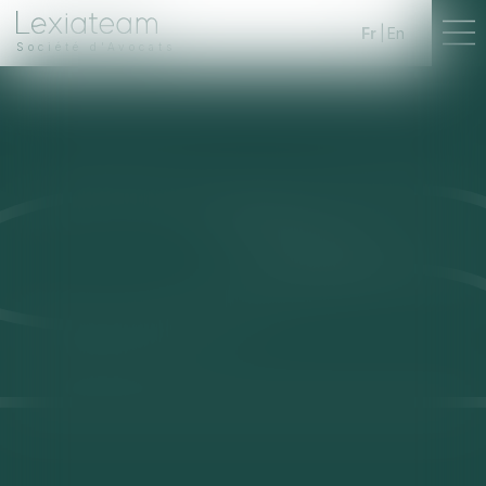
Fr
En
Société d'Avocats