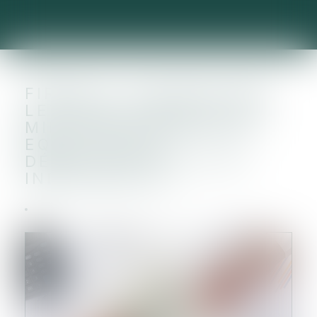
FIRECELL CLÔTURE UNE
LEVÉE DE FONDS DE 6,6
MILLIONS D'EUROS EN
EQUITY POUR
DÉMOCRATISER LA 5G
INDUSTRIELLE