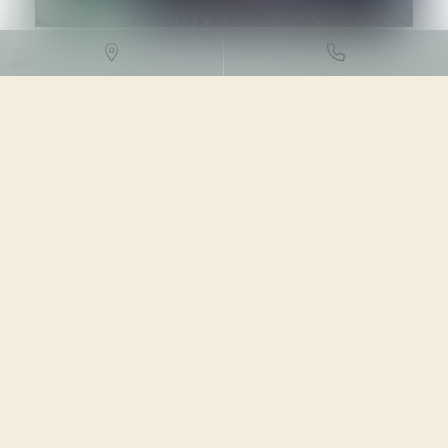
DROIT FISCAL
/
FISCALITÉ DES
PROFESSIONNELS
28/06/2023
Source :
www.actu-juridique.fr
Une société de droit allemand dont le siège social est