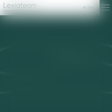
Fr
En
Société d'Avocats